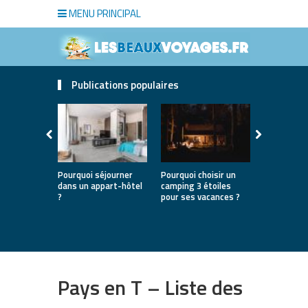
MENU PRINCIPAL
Publications populaires
Pourquoi séjourner
Pourquoi choisir un
Le voyage 
dans un appart-hôtel
camping 3 étoiles
pour une p
?
pour ses vacances ?
seule
Pays en T – Liste des