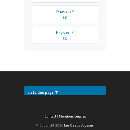
Pays en Y
(1)
Pays en Z
(2)
Liste des pays ▼
Contact
|
Mentions Légales
© Copyright 2026
Les Beaux Voyages
.