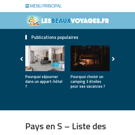
MENU PRINCIPAL
Publications populaires
Pourquoi séjourner
Pourquoi choisir un
Le voyage 
dans un appart-hôtel
camping 3 étoiles
pour une p
?
pour ses vacances ?
seule
Pays en S – Liste des