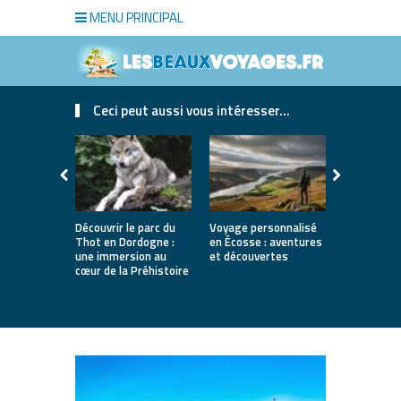
MENU PRINCIPAL
Ceci peut aussi vous intéresser...
Découvrir le parc du
Voyage personnalisé
Le fromage 
Thot en Dordogne :
en Écosse : aventures
une traditi
une immersion au
et découvertes
saveurs et 
cœur de la Préhistoire