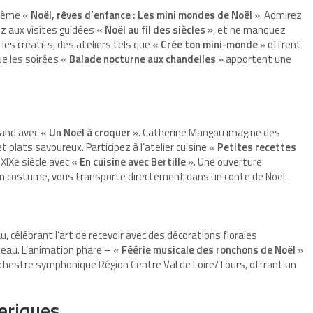
thème «
Noël, rêves d’enfance : Les mini mondes de Noël
». Admirez
z aux visites guidées «
Noël au fil des siècles
», et ne manquez
 les créatifs, des ateliers tels que «
Crée ton mini-monde
» offrent
ue les soirées «
Balade nocturne aux chandelles
» apportent une
and avec «
Un Noël à croquer
». Catherine Mangou imagine des
plats savoureux. Participez à l’atelier cuisine «
Petites recettes
XIXe siècle avec «
En cuisine avec Bertille
». Une ouverture
en costume, vous transporte directement dans un conte de Noël.
au
, célébrant l’art de recevoir avec des décorations florales
teau. L’animation phare – «
Féérie musicale des ronchons de Noël
»
rchestre symphonique Région Centre Val de Loire/Tours, offrant un
éeriques