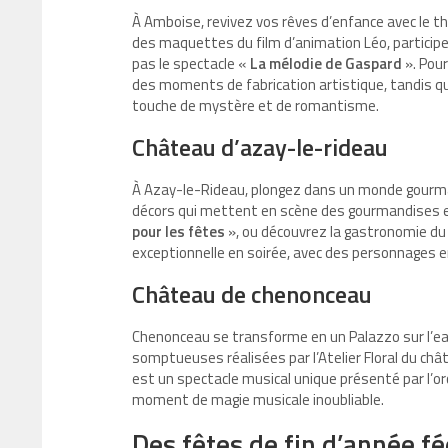
À Amboise, revivez vos
rêves d’enfance
avec le 
des maquettes du film d’animation Léo, participe
pas le spectacle «
La mélodie de Gaspard
». Pour
des moments de fabrication artistique, tandis q
touche de mystère et de romantisme.
Château d’azay-le-rideau
À Azay-le-Rideau, plongez dans un monde gourm
décors qui mettent en scène des gourmandises et 
pour les fêtes
», ou découvrez la gastronomie du 
exceptionnelle en soirée, avec des personnages 
Château de chenonceau
Chenonceau se transforme en un
Palazzo sur l’e
somptueuses réalisées par l’Atelier Floral du châ
est un spectacle musical unique présenté par l’o
moment de magie musicale inoubliable.
Des fêtes de fin d’année f