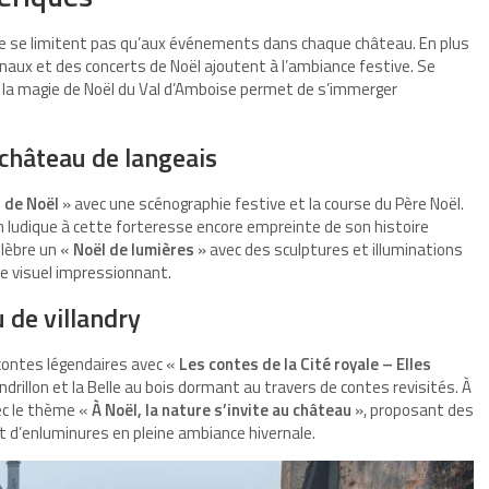
 ne se limitent pas qu’aux événements dans chaque château. En plus
naux et des concerts de Noël ajoutent à l’ambiance festive. Se
e la magie de Noël du Val d’Amboise permet de s’immerger
 château de langeais
 de Noël
» avec une scénographie festive et la
course du Père Noël
.
 ludique à cette forteresse encore empreinte de son histoire
élèbre un «
Noël de lumières
» avec des sculptures et illuminations
e visuel impressionnant.
u de villandry
 contes légendaires avec «
Les contes de la Cité royale – Elles
rillon et la Belle au bois dormant au travers de contes revisités. À
vec le thème «
À Noël, la nature s’invite au château
», proposant des
 et d’enluminures en pleine ambiance hivernale.