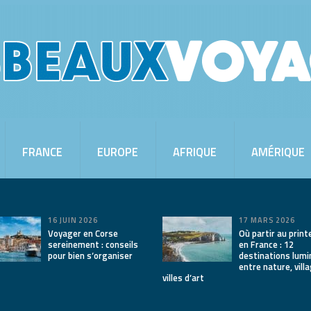
FRANCE
EUROPE
AFRIQUE
AMÉRIQUE
16 JUIN 2026
17 MARS 2026
Voyager en Corse
Où partir au prin
sereinement : conseils
en France : 12
pour bien s’organiser
destinations lum
entre nature, vill
villes d’art