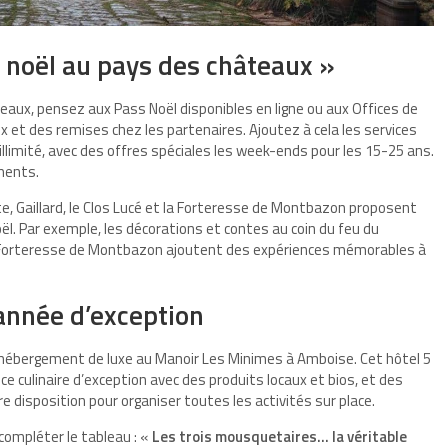
 noël au pays des châteaux »
âteaux, pensez aux
Pass Noël
disponibles en ligne ou aux Offices de
 et des remises chez les partenaires. Ajoutez à cela les services
illimité, avec des offres spéciales les week-ends pour les 15-25 ans.
ments.
, Gaillard, le Clos Lucé et la Forteresse de Montbazon proposent
l. Par exemple, les décorations et contes au coin du feu du
à la Forteresse de Montbazon ajoutent des expériences mémorables à
’année d’exception
un hébergement
de luxe
au Manoir Les Minimes à Amboise. Cet hôtel 5
e culinaire d’exception avec des produits locaux et bios, et des
tre disposition pour organiser toutes les activités sur place.
compléter le tableau : «
Les trois mousquetaires… la véritable