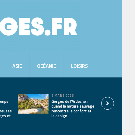
ASIE
OCÉANIE
LOISIRS
6 MARS 2026
temps
Gorges de l’Ardèche :
quand la nature sauvage
ineuses
rencontre le confort et
ages et
le design