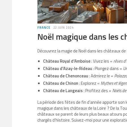
FRANCE
22 JUIN 2024
Noël magique dans les ch
Découvrez la magie de Noël dans les châteaux de l
Château Royal d’Amboise
: Vivez les «
rêves d
Château d’Azay-le-Rideau
: Plongez dans «
Un
Château de Chenonceau
: Admirez le «
Palazzo
Château de Chinon
: Explorez «
Mythes et légen
Château de Langeais
: Profitez des «
Noëls de
La période des fêtes de fin d’année apporte son l
magique dans les châteaux de la Loire
? De la Tou
châteaux se parent de leurs plus beaux atours po
chargés d’histoire. Suivez-moi pour une explor