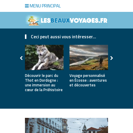
MENU PRINCIPAL
Ceci peut aussi vous intéresser...
Découvrir le parc du
Voyage personnalisé
Le fromage 
Thot en Dordogne :
en Écosse : aventures
une traditi
une immersion au
et découvertes
saveurs et 
cœur de la Préhistoire