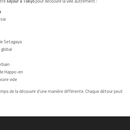
otre
séjour à Tokyo
pour découvrir la ville autrement :
a
sai
de Setagaya
 global
rbain
i de Happo-en
core vide
temps de la découvrir d’une manière différente. Chaque détour peut