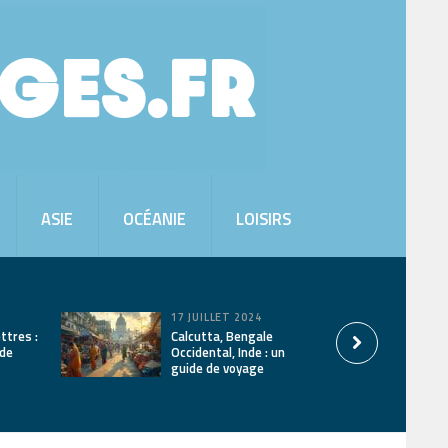
ASIE
OCÉANIE
LOISIRS
17 JUILLET 2024
ttres :
Calcutta, Bengale
ide
Occidental, Inde : un
guide de voyage