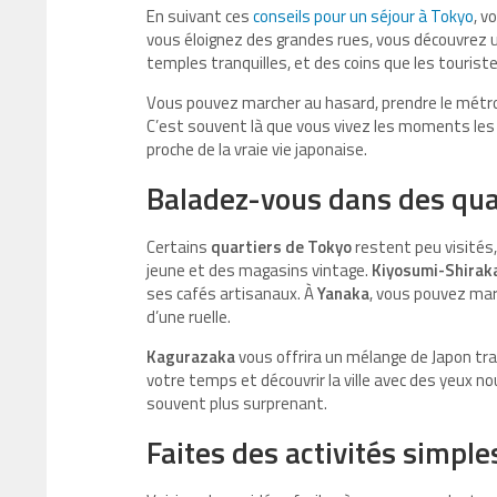
En suivant ces
conseils pour un séjour à Tokyo
, v
vous éloignez des grandes rues, vous découvrez u
temples tranquilles, et des coins que les tourist
Vous pouvez marcher au hasard, prendre le métro
C’est souvent là que vous vivez les moments les p
proche de la vraie vie japonaise.
Baladez-vous dans des qua
Certains
quartiers de Tokyo
restent peu visités,
jeune et des magasins vintage.
Kiyosumi-Shira
ses cafés artisanaux. À
Yanaka
, vous pouvez mar
d’une ruelle.
Kagurazaka
vous offrira un mélange de Japon tra
votre temps et découvrir la ville avec des yeux n
souvent plus surprenant.
Faites des activités simple