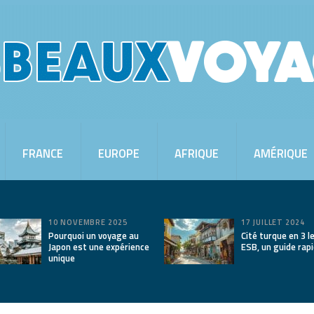
FRANCE
EUROPE
AFRIQUE
AMÉRIQUE
10 NOVEMBRE 2025
17 JUILLET 2024
Pourquoi un voyage au
Cité turque en 3 le
Japon est une expérience
ESB, un guide rap
unique