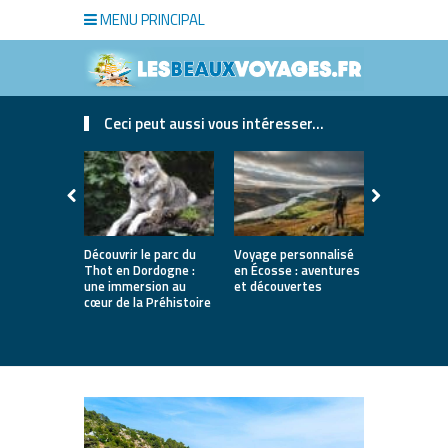
MENU PRINCIPAL
Ceci peut aussi vous intéresser...
Découvrir le parc du
Voyage personnalisé
Le fromage 
Thot en Dordogne :
en Écosse : aventures
une traditi
une immersion au
et découvertes
saveurs et 
cœur de la Préhistoire