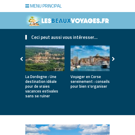
MENU PRINCIPAL
Ceci peut aussi vous intéresser...
La Dordogne : Une
Voyager en Corse
Où partir a
destination idéale
sereinement : conseils
printemps 
pour de vraies
pour bien s’organiser
12 destina
vacances estivales
lumineuses
sans se ruiner
nature, vil
villes d’art