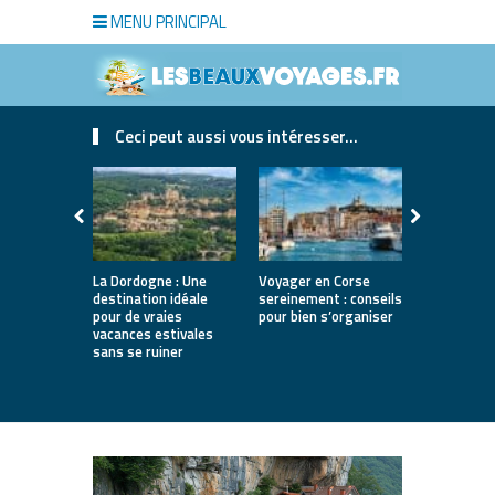
MENU PRINCIPAL
Ceci peut aussi vous intéresser...
La Dordogne : Une
Voyager en Corse
Où partir a
destination idéale
sereinement : conseils
printemps 
pour de vraies
pour bien s’organiser
12 destina
vacances estivales
lumineuses
sans se ruiner
nature, vil
villes d’art