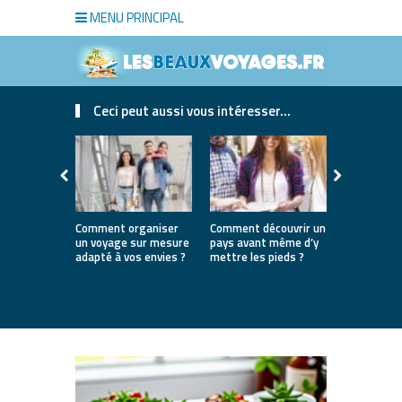
MENU PRINCIPAL
Ceci peut aussi vous intéresser...
Comment organiser
Comment découvrir un
Où partir e
un voyage sur mesure
pays avant même d’y
la première
adapté à vos envies ?
mettre les pieds ?
destinatio
parfaites 
lancer