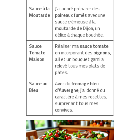
Sauce à la
J’ai adoré préparer des
Moutarde
poireaux fumés
avec une
sauce crémeuse à la
moutarde de Dijon
, un
délice à chaque bouchée.
Sauce
Réaliser ma
sauce tomate
Tomate
en incorporant des
oignons
,
Maison
ail
et un bouquet garni a
relevé tous mes plats de
pâtes.
Sauce au
Avec du
fromage bleu
Bleu
d’Auvergne
, j’ai donné du
caractère à mes recettes,
surprenant tous mes
convives.