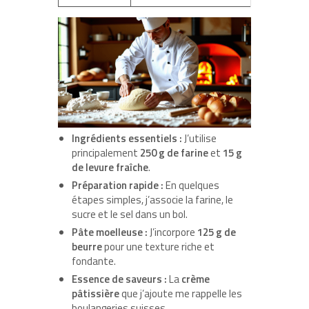
Ingrédients essentiels :
J’utilise
principalement
250 g de farine
et
15 g
de levure fraîche
.
Préparation rapide :
En quelques
étapes simples, j’associe la farine, le
sucre et le sel dans un bol.
Pâte moelleuse :
J’incorpore
125 g de
beurre
pour une texture riche et
fondante.
Essence de saveurs :
La
crème
pâtissière
que j’ajoute me rappelle les
boulangeries suisses.