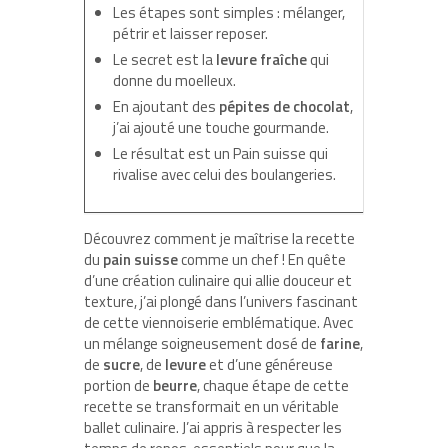
Les étapes sont simples : mélanger,
pétrir et laisser reposer.
Le secret est la
levure fraîche
qui
donne du moelleux.
En ajoutant des
pépites de chocolat
,
j’ai ajouté une touche gourmande.
Le résultat est un Pain suisse qui
rivalise avec celui des boulangeries.
Découvrez comment je maîtrise la recette
du
pain suisse
comme un chef ! En quête
d’une création culinaire qui allie douceur et
texture, j’ai plongé dans l’univers fascinant
de cette viennoiserie emblématique. Avec
un mélange soigneusement dosé de
farine
,
de
sucre
, de
levure
et d’une généreuse
portion de
beurre
, chaque étape de cette
recette se transformait en un véritable
ballet culinaire. J’ai appris à respecter les