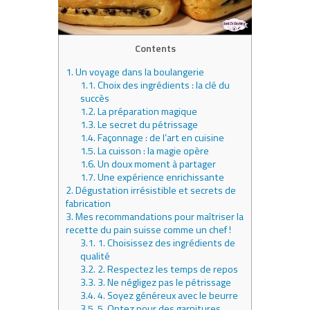
Contents
1.
Un voyage dans la boulangerie
1.1.
Choix des ingrédients : la clé du
succès
1.2.
La préparation magique
1.3.
Le secret du pétrissage
1.4.
Façonnage : de l’art en cuisine
1.5.
La cuisson : la magie opère
1.6.
Un doux moment à partager
1.7.
Une expérience enrichissante
2.
Dégustation irrésistible et secrets de
fabrication
3.
Mes recommandations pour maîtriser la
recette du pain suisse comme un chef !
3.1.
1. Choisissez des ingrédients de
qualité
3.2.
2. Respectez les temps de repos
3.3.
3. Ne négligez pas le pétrissage
3.4.
4. Soyez généreux avec le beurre
3.5.
5. Optez pour des garnitures