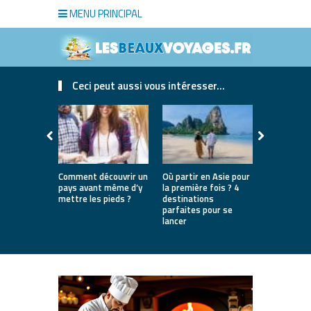
MENU PRINCIPAL
Ceci peut aussi vous intéresser...
Comment découvrir un
Où partir en Asie pour
Bien choisi
pays avant même d’y
la première fois ? 4
de luxe pou
mettre les pieds ?
destinations
séjour
parfaites pour se
lancer